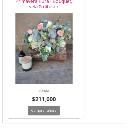
Primavera Pura| Bouquet,
vela & difusor
Desde
$211,000
Comprar ahora