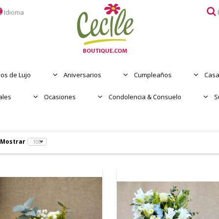
Idioma
CONDOLENCIA & CONSUELO
FECHAS ESPECIALES
SUSCRIPCIONES
os de Lujo
Aniversarios
Cumpleaños
Casa
E-CARDS
ales
Ocasiones
Condolencia & Consuelo
S
SUPER PRIMAVERA
DÍA DE LA MADRE
Mostrar
OCASIONES