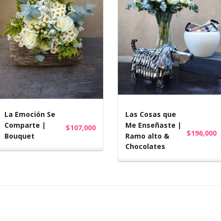
La Emoción Se
Las Cosas que
Comparte |
Me Enseñaste |
$107,000
$196,000
Bouquet
Ramo alto &
Chocolates