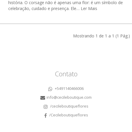
história. O corsage não é apenas uma flor: é um símbolo de
celebração, cuidado e presença. Ele…
Ler Mais
Mostrando 1 de 1 a 1 (1 Pág.)
Contato
+5491140466006
info@cecileboutique.com
/cecileboutiqueflores
/Cecileboutiqueflores