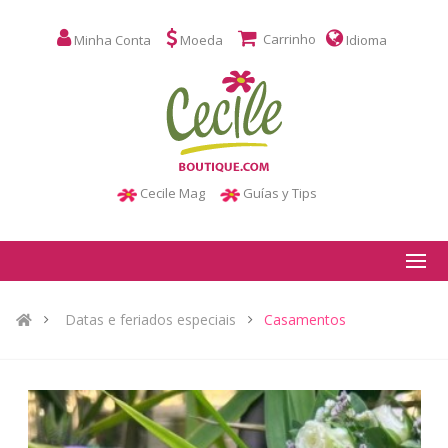
Carrinho
Minha Conta
Moeda
Idioma
Cecile Mag
Guías y Tips
Datas e feriados especiais
Casamentos