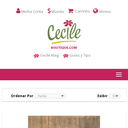
Carrinho
Minha Conta
Moeda
Idioma
Cecile Mag
Guías y Tips
Ordenar Por
Exibir