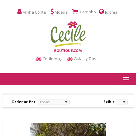
Carrinho
Minha Conta
Moeda
Idioma
Cecile Mag
Guías y Tips
Ordenar Por
Exibir