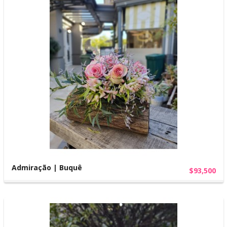
Admiração | Buquê
$93,500