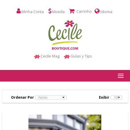
Carrinho
Minha Conta
Moeda
Idioma
Cecile Mag
Guías y Tips
Ordenar Por
Exibir