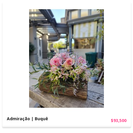
Admiração | Buquê
$93,500