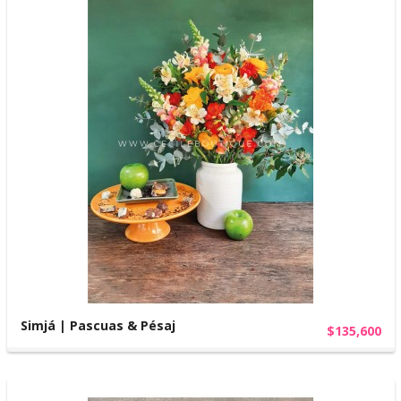
Simjá | Pascuas & Pésaj
$135,600