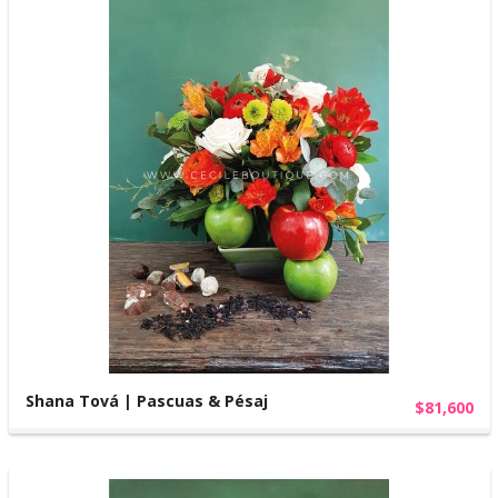
Shana Tová | Pascuas & Pésaj
$81,600