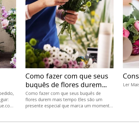
Como fazer com que seus
Cons
buquês de flores durem
Ler Mai
mais tempo
pedido,
Como fazer com que seus buquês de
guir:
flores durem mais tempo Eles são um
que.com
presente especial que marca um momento
s
único — uma lembrança inesquecível
para…
Ler Mais