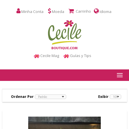
Carrinho
Minha Conta
Moeda
Idioma
Cecile Mag
Guías y Tips
Ordenar Por
Exibir