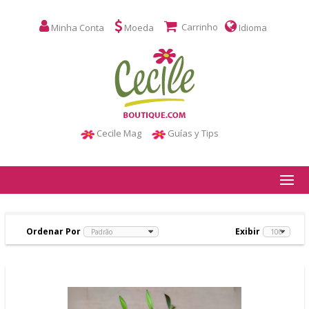
Carrinho
Minha Conta
Moeda
Idioma
Cecile Mag
Guías y Tips
Ordenar Por
Exibir