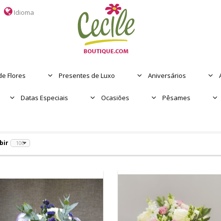
Idioma
PÊSAME
DATAS ESPECIAIS
ASSINATURAS
e Flores
Presentes de Luxo
Aniversários
E-CARDS
Datas Especiais
Ocasiões
Pêsames
SUPER PRIMAVERA
DIA DAS MAES
bir
OCASIONES