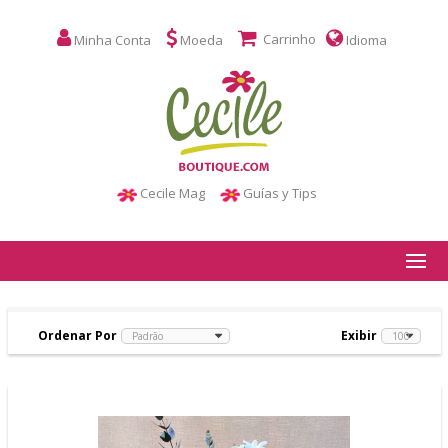
Carrinho
Minha Conta
Moeda
Idioma
Cecile Mag
Guías y Tips
Ordenar Por
Exibir