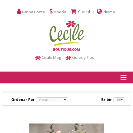
Carrinho
Minha Conta
Moeda
Idioma
Cecile Mag
Guías y Tips
Ordenar Por
Exibir