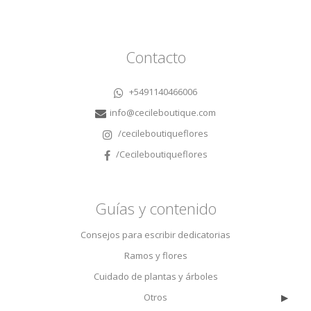
Contacto
+5491140466006
info@cecileboutique.com
/cecileboutiqueflores
/Cecileboutiqueflores
Guías y contenido
Consejos para escribir dedicatorias
Ramos y flores
$150,000
A Primera Vista | Bouquet & Chocolates
Cuidado de plantas y árboles
▸
Otros