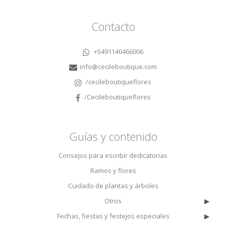
Contacto
+5491140466006
info@cecileboutique.com
/cecileboutiqueflores
/Cecileboutiqueflores
Guías y contenido
Consejos para escribir dedicatorias
Ramos y flores
$150,000
A Primera Vista | Bouquet & Chocolates
Cuidado de plantas y árboles
▸
Otros
▸
Fechas, fiestas y festejos especiales