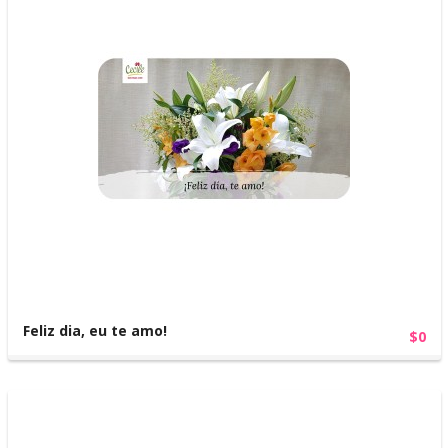
Feliz dia, eu te amo!
$0