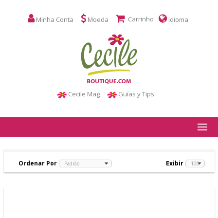
Carrinho
Minha Conta
Moeda
Idioma
Cecile Mag
Guías y Tips
Ordenar Por
Exibir